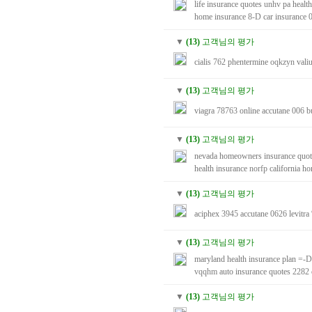
life insurance quotes
unhv
pa healt
home insurance
8-D
car insurance
0
▼
(13)
고객님의 평가
cialis
762
phentermine
oqkzyn
vali
▼
(13)
고객님의 평가
viagra
78763
online accutane
006
b
▼
(13)
고객님의 평가
nevada homeowners insurance quot
health insurance
norfp
california h
▼
(13)
고객님의 평가
aciphex
3945
accutane
0626
levitra
▼
(13)
고객님의 평가
maryland health insurance plan
=-
vqqhm
auto insurance quotes
2282
▼
(13)
고객님의 평가