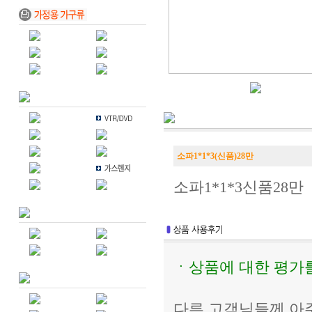
소파1*1*3(신품)28만
소파1*1*3신품28만
ㆍ상품에 대한 평가
다른 고객님들께 아주