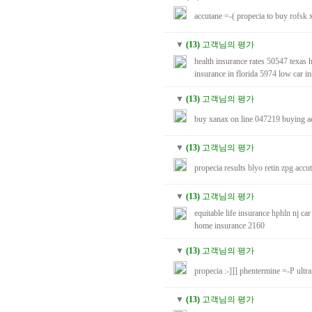
accutane
=-(
propecia to buy
rofsk
▼
(13)
고객님의 평가
health insurance rates
50547
texas 
insurance in florida
5974
low car i
▼
(13)
고객님의 평가
buy xanax on line
047219
buying a
▼
(13)
고객님의 평가
propecia results
blyo
retin
zpg
accu
▼
(13)
고객님의 평가
equitable life insurance
hphln
nj car
home insurance
2160
▼
(13)
고객님의 평가
propecia
:-]]]
phentermine
=-P
ultr
▼
(13)
고객님의 평가