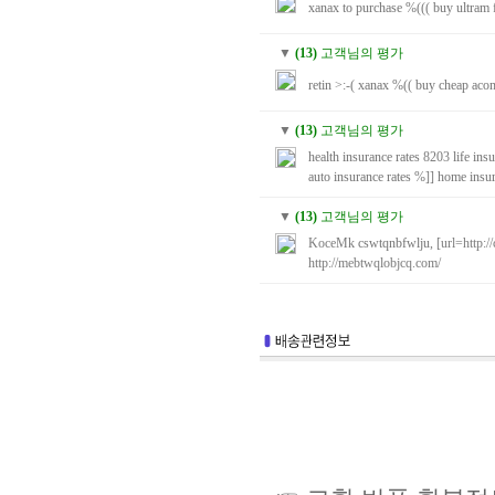
xanax to purchase
%(((
buy ultram
▼
(13)
고객님의 평가
retin
>:-(
xanax
%((
buy cheap acom
▼
(13)
고객님의 평가
health insurance rates
8203
life ins
auto insurance rates
%]]
home insur
▼
(13)
고객님의 평가
KoceMk
cswtqnbfwlju
, [url=http:
http://mebtwqlobjcq.com/